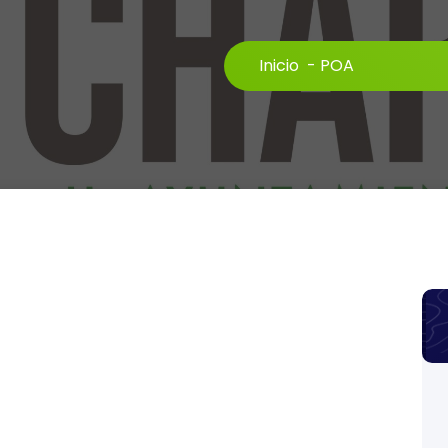
Inicio
-
POA